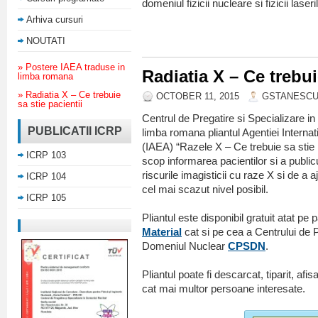
domeniul fizicii nucleare si fizicii laseril
Arhiva cursuri
NOUTATI
» Postere IAEA traduse in
Radiatia X – Ce trebui
limba romana
» Radiatia X – Ce trebuie
OCTOBER 11, 2015
GSTANESC
sa stie pacientii
Centrul de Pregatire si Specializare i
PUBLICATII ICRP
limba romana pliantul Agentiei Interna
(IAEA) “Razele X – Ce trebuie sa stie p
ICRP 103
scop informarea pacientilor si a publiculu
riscurile imagisticii cu raze X si de a 
ICRP 104
cel mai scazut nivel posibil.
ICRP 105
Pliantul este disponibil gratuit atat p
Material
cat si pe cea a Centrului de P
Domeniul Nuclear
CPSDN
.
Pliantul poate fi descarcat, tiparit, afisa
cat mai multor persoane interesate.