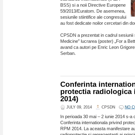
BSS) si a noii Directive Europene
59/2013/Euratom. De asemenea,
sesiunile stiintifice ale congresului
au fost dedicate noilor cercetari din d
CPSDN a prezentat in cadrul sesiunii st
Medicine” lucrarea (poster) „For a Bet
avand ca autori pe Enric Leon Grigore
Serban.
Conferinta internatio
protectia radiologica
2014)
JULY 09, 2014
CPSDN
NO 
In perioada 30 mai – 2 iunie 2014 s-a 
Conferinta internationala privind prote
RPM 2014. La aceasta manifestare au p
radioprotectie si reprezentanti ai princi