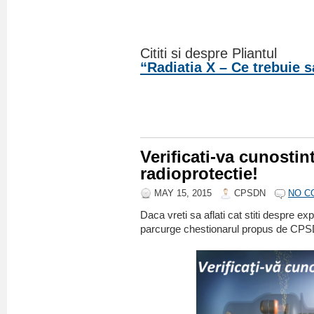
Cititi si despre Pliantul
“Radiatia X – Ce trebuie s
_
Verificati-va cunostin
radioprotectie!
MAY 15, 2015
CPSDN
NO C
Daca vreti sa aflati cat stiti despre exp
parcurge chestionarul propus de CPS