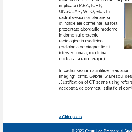
implicate (IAEA, ICRP,
UNSCEAR, WHO, etc). In
cadrul sesiunilor plenare si
stiintifice ale conferintei au fost
prezentate abordarile moderne
in domeniul protectiei
radiologice in medicina
(radiologia de diagnostic si
interventionala, medicina
nucleara si radioterapie).
In cadrul sesiunii stiintifice “Radiation 
imaging” dr.fiz. Gabriel Stanescu, se
„Justification of CT scans using referr
acceptata de comitetul stiintific al con
«
Older posts
© 2026
Centrul de Pregatire si Spe