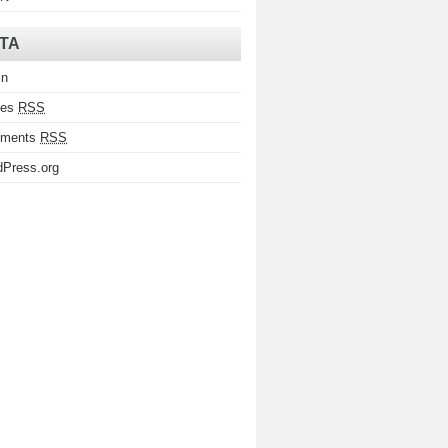
TA
in
ies
RSS
ments
RSS
Press.org