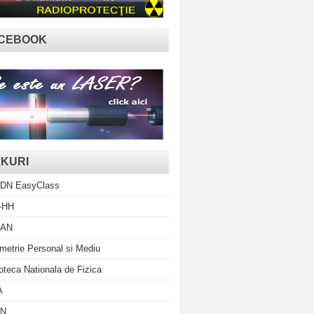
CEBOOK
NKURI
DN EasyClass
-HH
AN
metrie Personal si Mediu
ioteca Nationala de Fizica
A
N