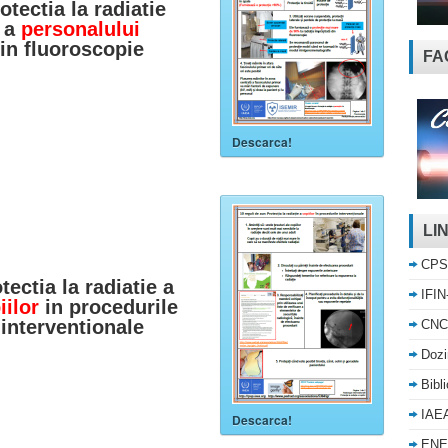
otectia la radiatie
a
personalului
in fluoroscopie
FA
Descarca!
LI
CPS
tectia la radiatie a
IFIN
iilor
in procedurile
interventionale
CNC
Dozi
Bibl
IAE
Descarca!
ENE