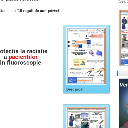
tate cate “
10 reguli de aur
” privind:
otectia la radiatie
a
pacientilor
in fluoroscopie
Descarca!