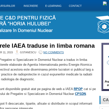
URSURILOR
INSCRIERE
E-LEARNING
CONTACT
rele IAEA traduse in limba romana
 11, 2015
GSTANESCU
NO COMMENTS
Pregatire si Specializare in Domeniul Nuclear a tradus in limba
erele elaborate de Agentia Internationala pentru Energie Atomica
ectivul acestora este diseminarea printre lucratori si publicul larg a
r practice de radioprotectie in cazul expunerilor medicale la radiatii
n radiologia de diagnostic.
unt disponibile gratuit atat pe pagina de web a IAEA
RPOP
cat si pe
ului de Pregatire si Specializare in Domeniul Nuclear
CPSDN
.
CA
pot fi descarcate, tiparite, afisate si distribuite in scopul informarii
tor persoane interesate.