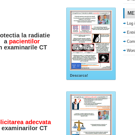
ME
Log 
Entr
otectia la radiatie
a
pacientilor
Com
n examinarile CT
Word
Descarca!
licitarea adecvata
 examinarilor CT