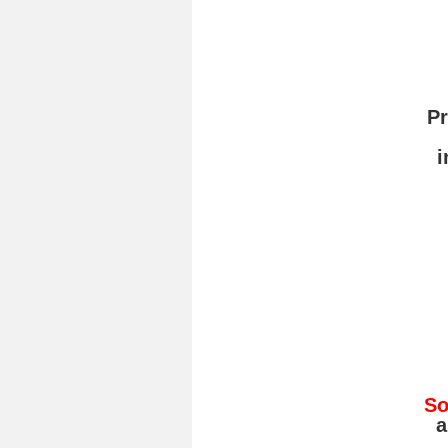
Pr
i
So
a