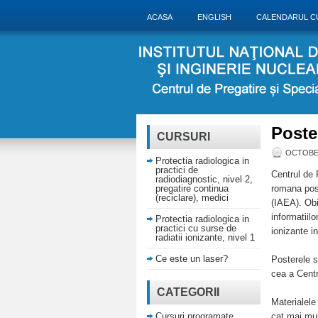
ACASA
ENGLISH
CALENDARUL C
Poste
CURSURI
OCTOBER
Protectia radiologica in
practici de
Centrul de 
radiodiagnostic, nivel 2,
pregatire continua
romana post
(reciclare), medici
(IAEA). Obi
informatiilo
Protectia radiologica in
practici cu surse de
ionizante i
radiatii ionizante, nivel 1
Ce este un laser?
Posterele s
cea a Centr
CATEGORII
Materialele 
Cursuri programate
cat mai mul