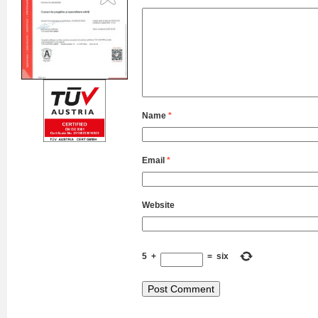
Name
*
Email
*
Website
5
+
=
six