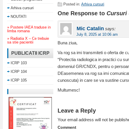
Posted in:
Arhiva cursuri
Arhiva cursuri
One Response to
Cursuri 
NOUTATI
» Postere IAEA traduse in
Mic Catalin
says:
limba romana
July 8, 2025 at 10:06 am
» Radiatia X – Ce trebuie
sa stie pacientii
Buna ziua,
Va rog sa imi transmiteti o oferta de cur
PUBLICATII ICRP
“Protectia radiologica in practici cu sur
ICRP 103
domeniul GR/CNDX, pentru o persoa
ICRP 104
DEasemenea va rog sa imi comunicati
ICRP 105
cunoscuta) in care se va sustine cursu
Multumesc!
Leave a Reply
Your email address will not be publish
Comment