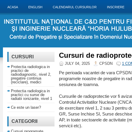
ACASA
ENGLISH
CALENDARUL CURSURILOR
INSCRIERE
Cursuri de radioprote
CURSURI
JULY 04, 2025
CPSDN
1 C
Protectia radiologica in
practici de
Pe perioada vacantei de vara CPSDN 
radiodiagnostic, nivel 2,
pregatire continua
programele noastre de pregatire in radi
(reciclare), medici
sesiunea de toamna.
Protectia radiologica in
practici cu surse de
Cursurile de radioprotectie vor fi avi
radiatii ionizante, nivel 1
Controlul Activitatilor Nucleare (CNCA
Ce este un laser?
de exercitare nivel 1, 2 sau 3 pentru d
GR, Surse Inchise SI, Surse deschise 
AP, in toate sectoarele de activitate (m
CATEGORII
servicii etc).
Cursuri programate