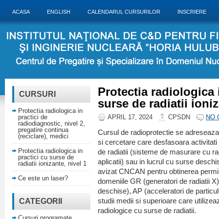
ACASA
ENGLISH
CALENDARUL CURSURILOR
INSCRIERE
Protectia radiologica 
CURSURI
surse de radiatii ioniz
Protectia radiologica in
practici de
APRIL 17, 2024
CPSDN
NO 
radiodiagnostic, nivel 2,
pregatire continua
Cursul de radioprotectie se adreseaza 
(reciclare), medici
si cercetare care desfasoara activitati 
Protectia radiologica in
de radiatii (sisteme de masurare cu ra
practici cu surse de
aplicatii) sau in lucrul cu surse deschi
radiatii ionizante, nivel 1
avizat CNCAN pentru obtinerea permisu
Ce este un laser?
domeniile GR (generatori de radiatii X
deschise), AP (acceleratori de particu
CATEGORII
studii medii si superioare care utilizea
radiologice cu surse de radiatii.
Cursuri programate