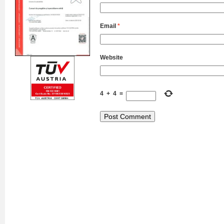
Email
*
Website
4
+
4
=