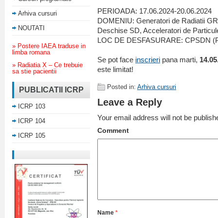
PERIOADA: 17.06.2024-20.06.2024
Arhiva cursuri
DOMENIU: Generatori de Radiatii GR,
NOUTATI
Deschise SD, Acceleratori de Particu
LOC DE DESFASURARE: CPSDN (Pla
» Postere IAEA traduse in
limba romana
Se pot face
inscrieri
pana marti,
14.05
» Radiatia X – Ce trebuie
este limitat!
sa stie pacientii
Posted in:
Arhiva cursuri
PUBLICATII ICRP
Leave a Reply
ICRP 103
Your email address will not be publish
ICRP 104
Comment
ICRP 105
Name
*