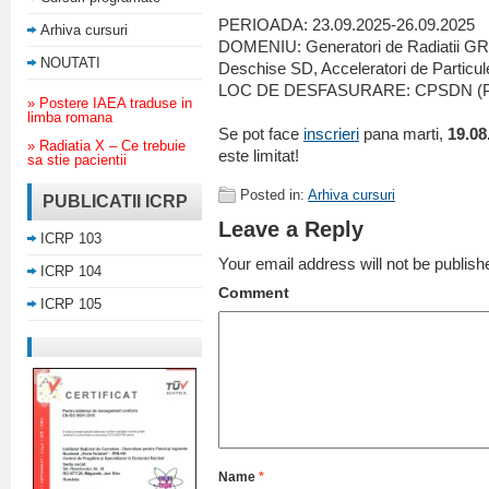
PERIOADA: 23.09.2025-26.09.2025
Arhiva cursuri
DOMENIU: Generatori de Radiatii GR,
NOUTATI
Deschise SD, Acceleratori de Particu
LOC DE DESFASURARE: CPSDN (Pla
» Postere IAEA traduse in
limba romana
Se pot face
inscrieri
pana marti,
19.08
» Radiatia X – Ce trebuie
este limitat!
sa stie pacientii
Posted in:
Arhiva cursuri
PUBLICATII ICRP
Leave a Reply
ICRP 103
Your email address will not be publish
ICRP 104
Comment
ICRP 105
Name
*