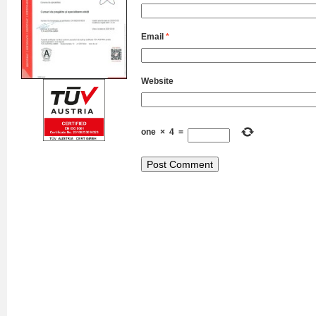
Email
*
Website
one
×
4
=