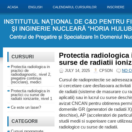
ACASA
ENGLISH
CALENDARUL CURSURILOR
INSCRIERE
Protectia radiologica 
CURSURI
surse de radiatii ioniz
Protectia radiologica in
practici de
JULY 14, 2025
CPSDN
NO 
radiodiagnostic, nivel 2,
pregatire continua
Cursul de radioprotectie se adreseaza 
(reciclare), medici
si cercetare care desfasoara activitati 
Protectia radiologica in
de radiatii (sisteme de masurare cu ra
practici cu surse de
aplicatii) sau in lucrul cu surse deschi
radiatii ionizante, nivel 1
avizat CNCAN pentru obtinerea permisu
Ce este un laser?
domeniile GR (generatori de radiatii X
deschise), AP (acceleratori de particu
CATEGORII
studii medii si superioare care utilizea
radiologice cu surse de radiatii.
Cursuri programate