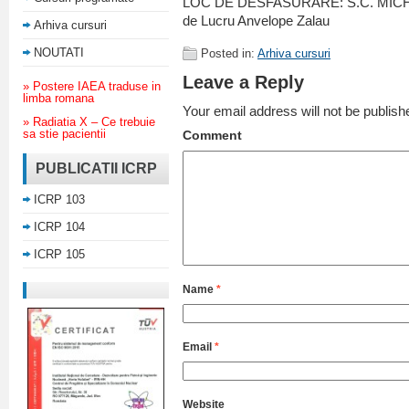
LOC DE DESFASURARE: S.C. MICH
de Lucru Anvelope Zalau
Arhiva cursuri
NOUTATI
Posted in:
Arhiva cursuri
Leave a Reply
» Postere IAEA traduse in
limba romana
Your email address will not be publish
» Radiatia X – Ce trebuie
sa stie pacientii
Comment
PUBLICATII ICRP
ICRP 103
ICRP 104
ICRP 105
Name
*
Email
*
Website