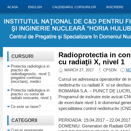
ACASA
ENGLISH
CALENDARUL CURSURILOR
INSCRIERE
Radioprotectia in con
CURSURI
cu radiaţii X, nivel 1
Protectia radiologica in
practici de
MARCH 27, 2017
CPSDN
NO
radiodiagnostic, nivel 2,
pregatire continua
Cursul se adreseaza operatorilor de ins
(reciclare), medici
nedistructiv cu radiatii X si se desfa
Protectia radiologica in
ROMANIA S.A. – PUNCT DE LUCR
practici cu surse de
Programul de instruire este avizat C
radiatii ionizante, nivel 1
de exercitare nivel 1 in domeniul gener
Ce este un laser?
specialitatea control nedistructiv (CN
CATEGORII
PERIOADA: 19.04.2017 – 22.04.2017
DOMENIU: Generatori de Radiatii G
Cursuri programate