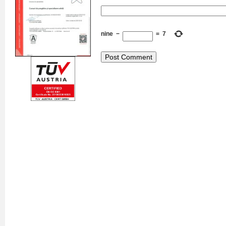
nine
−
=
7