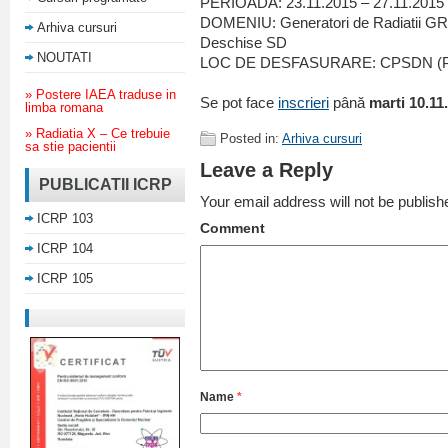
PERIOADA: 23.11.2015 – 27.11.2015
DOMENIU: Generatori de Radiatii GR,
Arhiva cursuri
Deschise SD
NOUTATI
LOC DE DESFASURARE: CPSDN (Pla
» Postere IAEA traduse in
Se pot face
inscrieri
până
marti 10.11
limba romana
» Radiatia X – Ce trebuie
Posted in:
Arhiva cursuri
sa stie pacientii
Leave a Reply
PUBLICATII ICRP
Your email address will not be publish
ICRP 103
Comment
ICRP 104
ICRP 105
Name
*