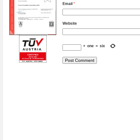
Email
*
Website
+
one
=
six