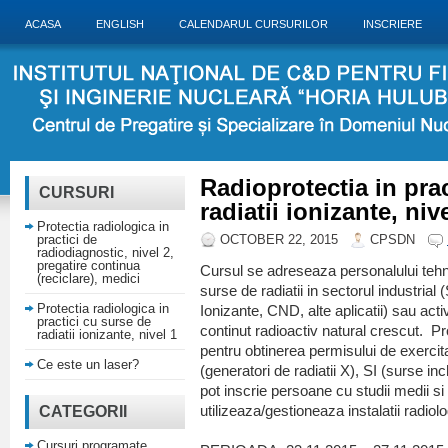
ACASA
ENGLISH
CALENDARUL CURSURILOR
INSCRIERE
Radioprotectia in pra
CURSURI
radiatii ionizante, niv
Protectia radiologica in
practici de
OCTOBER 22, 2015
CPSDN
radiodiagnostic, nivel 2,
pregatire continua
Cursul se adreseaza personalului tehni
(reciclare), medici
surse de radiatii in sectorul industria
Protectia radiologica in
Ionizante, CND, alte aplicatii) sau acti
practici cu surse de
continut radioactiv natural crescut.
radiatii ionizante, nivel 1
pentru obtinerea permisului de exercit
Ce este un laser?
(generatori de radiatii X), SI (surse i
pot inscrie persoane cu studii medii s
CATEGORII
utilizeaza/gestioneaza instalatii radiolo
Cursuri programate