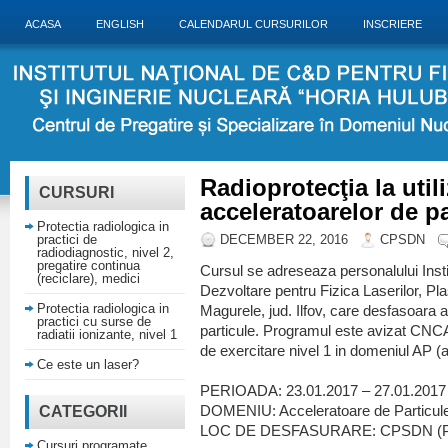
ACASA
ENGLISH
CALENDARUL CURSURILOR
INSCRIERE
Radioprotecţia la util
CURSURI
acceleratoarelor de pa
Protectia radiologica in
practici de
DECEMBER 22, 2016
CPSDN
radiodiagnostic, nivel 2,
pregatire continua
Cursul se adreseaza personalului Insti
(reciclare), medici
Dezvoltare pentru Fizica Laserilor, Pl
Protectia radiologica in
Magurele, jud. Ilfov, care desfasoara a
practici cu surse de
particule. Programul este avizat CNC
radiatii ionizante, nivel 1
de exercitare nivel 1 in domeniul AP (a
Ce este un laser?
PERIOADA: 23.01.2017 – 27.01.2017
CATEGORII
DOMENIU: Acceleratoare de Particul
LOC DE DESFASURARE: CPSDN (Pla
Cursuri programate