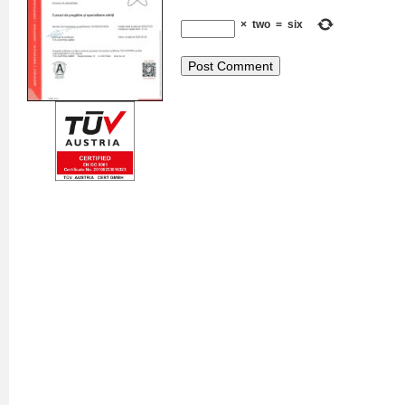
×
two
=
six