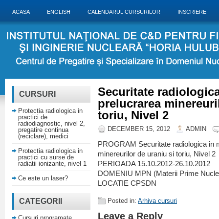
ACASA
ENGLISH
CALENDARUL CURSURILOR
INSCRIERE
Securitate radiologica
CURSURI
prelucrarea minereuri
Protectia radiologica in
toriu, Nivel 2
practici de
radiodiagnostic, nivel 2,
DECEMBER 15, 2012
ADMIN
pregatire continua
(reciclare), medici
PROGRAM Securitate radiologica in mi
Protectia radiologica in
minereurilor de uraniu si toriu, Nivel 2
practici cu surse de
radiatii ionizante, nivel 1
PERIOADA 15.10.2012-26.10.2012
DOMENIU MPN (Materii Prime Nucle
Ce este un laser?
LOCATIE CPSDN
CATEGORII
Posted in:
Arhiva cursuri
Leave a Reply
Cursuri programate