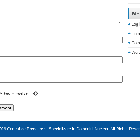
ME
Log 
Entr
Com
Word
×
two
=
twelve
026
Centrul de Pregatire si Specializare in Domeniul Nuclear
. All Rights Rese