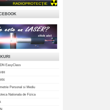
CEBOOK
NKURI
DN EasyClass
-HH
AN
metrie Personal si Mediu
ioteca Nationala de Fizica
A
N