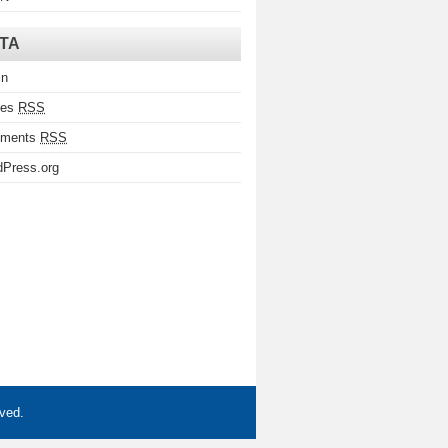
TA
in
ies
RSS
ments
RSS
Press.org
rved.