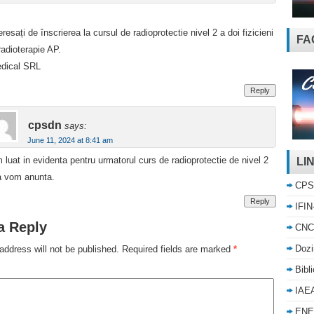
esați de înscrierea la cursul de radioprotectie nivel 2 a doi fizicieni
FA
radioterapie AP.
dical SRL
Reply
cpsdn
says:
June 11, 2024 at 8:41 am
 luat in evidenta pentru urmatorul curs de radioprotectie de nivel 2
LI
a vom anunta.
CPS
Reply
IFIN
a Reply
CNC
Dozi
address will not be published.
Required fields are marked
*
Bibl
IAE
ENE