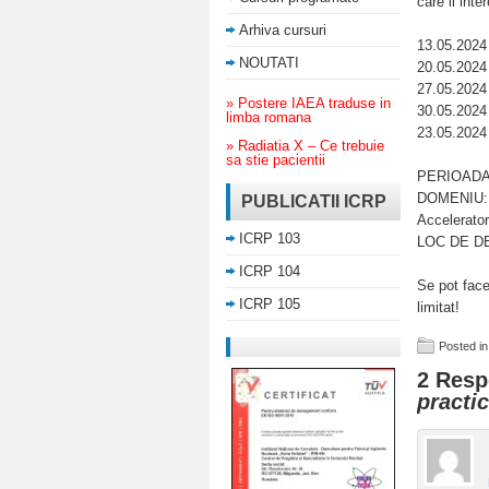
care ii inte
Arhiva cursuri
13.05.2024
NOUTATI
20.05.2024
27.05.2024
» Postere IAEA traduse in
30.05.2024
limba romana
23.05.2024
» Radiatia X – Ce trebuie
sa stie pacientii
PERIOADA:
DOMENIU: G
PUBLICATII ICRP
Accelerator
ICRP 103
LOC DE DE
ICRP 104
Se pot fac
ICRP 105
limitat!
Posted in
2 Resp
practic