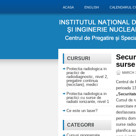
ACASA
ENGLISH
CALENDARUL C
Secur
CURSURI
surse 
Protectia radiologica in
practici de
MARCH 1
radiodiagnostic, nivel 2,
pregatire continua
Centrul de 
(reciclare), medici
perioada 13
Protectia radiologica in
„Securitate
practici cu surse de
Cursul de r
radiatii ionizante, nivel 1
exercitare
Ce este un laser?
desfasoara a
pentru dome
surse radio
CATEGORII
planifica a
Cursuri programate