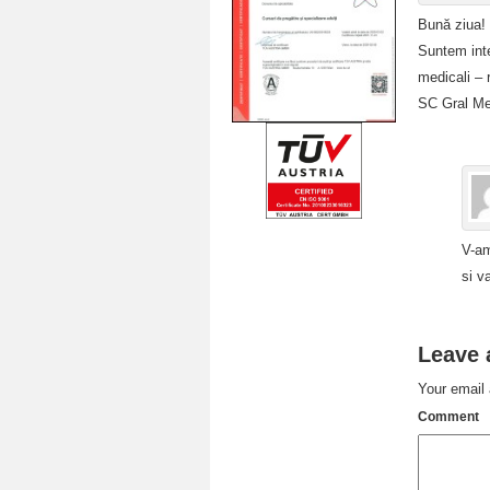
Bună ziua!
Suntem inter
medicali – 
SC Gral Me
V-am
si v
Leave 
Your email 
Comment