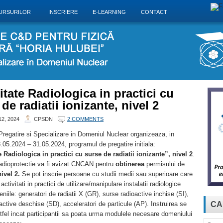
URSURILOR
INSCRIERE
E-LEARNING
CONTACT
itate Radiologica in practici cu
de radiatii ionizante, nivel 2
2, 2024
CPSDN
2 COMMENTS
Pregatire si Specializare in Domeniul Nuclear organizeaza, in
.05.2024 – 31.05.2024, programul de pregatire initiala:
 Radiologica in practici cu surse de radiatii ionizante”, nivel 2
.
adioprotectie va fi avizat CNCAN
pentru
obtinerea
permisului de
nivel 2.
Se
pot inscrie persoane cu studii medii sau superioare care
ctivitati in practici de utilizare/manipulare instalatii radiologice
niile: generatori de radiatii X (GR), surse radioactive inchise (SI),
active deschise (SD), acceleratori de particule (AP). Instruirea se
CA
stfel incat participantii sa poata urma modulele necesare domeniului