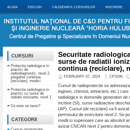
ACASA
ENGLISH
CALENDARUL CURSURILOR
INSCRIERE
Securitate radiologica
CURSURI
surse de radiatii ioni
Protectia radiologica in
continua (reciclare), n
practici de
radiodiagnostic, nivel 2,
FEBRUARY 07, 2024
CPSDN
pregatire continua
(reciclare), medici
Cursul de radioprotectie se adreseaza p
Protectia radiologica in
ingineri, chimisti, tehnicieni, etc.) care
practici cu surse de
radiatii ionizante, nivel 1
radiologice in domeniile generatori de 
inchise (SI), surse radioactive deschis
Ce este un laser?
(AP). Cursul (de reciclare) va fi aviz
permisului de exercitare nivel 2. Se po
CATEGORII
medii si superioare care au absolvit an
avizat CNCAN nivel 2 pentru domeniu
Cursuri programate