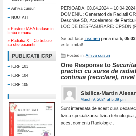
PERIOADA: 08.04.2024 – 10.04.2024
Arhiva cursuri
DOMENIU: Generatori de Radiatii GR,
NOUTATI
Deschise SD, Accelaratori de Particu
LOC DE DESFASURARE: CPSDN (Pla
» Postere IAEA traduse in
limba romana
Se pot face
inscrieri
pana marti,
05.03
» Radiatia X – Ce trebuie
sa stie pacientii
este limitat!
PUBLICATII ICRP
Posted in:
Arhiva cursuri
One Response to
Securita
ICRP 103
practici cu surse de radiat
ICRP 104
continua (reciclare), nivel
ICRP 105
Sisilica-Martin Alexa
March 9, 2024 at 5:09 pm
Sunt interesata de acest curs deoarece
fizica specializarea fizica tehnologica
acest domeniu Radiologie .