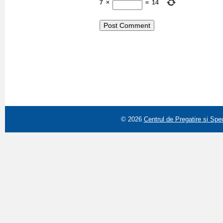
7
×
=
14
© 2026
Centrul de Pregatire si Spe