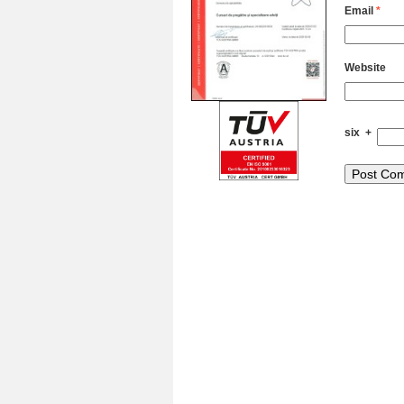
Email
*
Website
six
+