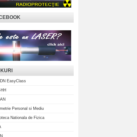
CEBOOK
NKURI
DN EasyClass
-HH
AN
metrie Personal si Mediu
ioteca Nationala de Fizica
A
N