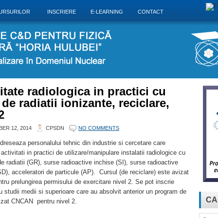
URSURILOR
INSCRIERE
E-LEARNING
CONTACT
tate radiologica in practici cu
de radiatii ionizante, reciclare,
2
ER 12, 2014
CPSDN
NO COMMENTS
dreseaza personalului tehnic din industrie si cercetare care
ctivitati in practici de utilizare/manipulare instalatii radiologice cu
de radiatii (GR), surse radioactive inchise (SI), surse radioactive
D), acceleratori de particule (AP). Cursul (de reciclare) este avizat
u prelungirea permisului de exercitare nivel 2. Se pot inscrie
 studii medii si superioare care au absolvit anterior un program de
CA
vizat CNCAN pentru nivel 2.