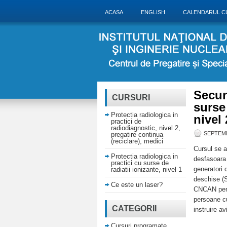
ACASA
ENGLISH
CALENDARUL C
Securi
CURSURI
surse 
Protectia radiologica in
nivel 
practici de
radiodiagnostic, nivel 2,
SEPTEMB
pregatire continua
(reciclare), medici
Cursul se a
Protectia radiologica in
desfasoara a
practici cu surse de
generatori 
radiatii ionizante, nivel 1
deschise (S
Ce este un laser?
CNCAN pentr
persoane cu
CATEGORII
instruire a
Cursuri programate