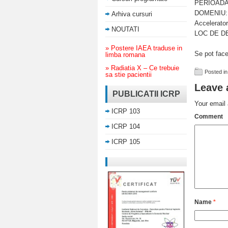
PERIOADA:
DOMENIU: G
Arhiva cursuri
Accelerator
NOUTATI
LOC DE DE
» Postere IAEA traduse in
Se pot fac
limba romana
» Radiatia X – Ce trebuie
Posted in
sa stie pacientii
Leave 
PUBLICATII ICRP
Your email 
ICRP 103
Comment
ICRP 104
ICRP 105
Name
*