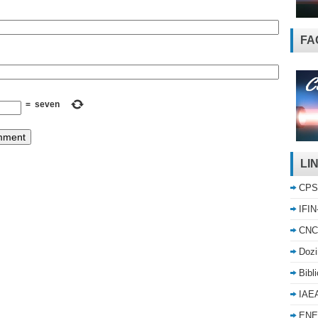
FA
=
seven
LI
CPS
IFIN
CNC
Dozi
Bibl
IAE
ENE