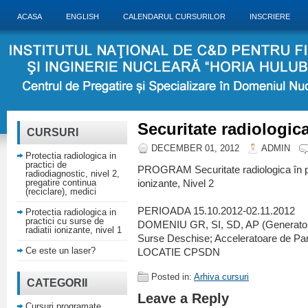
ACASA
ENGLISH
CALENDARUL CURSURILOR
INSCRIERE
Securitate radiologica
CURSURI
DECEMBER 01, 2012
ADMIN
Protectia radiologica in
practici de
PROGRAM Securitate radiologica în pra
radiodiagnostic, nivel 2,
pregatire continua
ionizante, Nivel 2
(reciclare), medici
PERIOADA 15.10.2012-02.11.2012
Protectia radiologica in
practici cu surse de
DOMENIU GR, SI, SD, AP (Generatori 
radiatii ionizante, nivel 1
Surse Deschise; Acceleratoare de Par
Ce este un laser?
LOCATIE CPSDN
Posted in:
Arhiva cursuri
CATEGORII
Leave a Reply
Cursuri programate